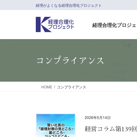
コ
ナ
経理がよくなる経理合理化プロジェクト
ン
ビ
テ
ゲ
経理合理化プロジェ
ン
ー
ツ
シ
に
ョ
移
ン
動
に
コンプライアンス
移
動
HOME
コンプライアンス
2026年5月14日
経営コラム第13