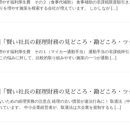
を増やす福利厚生費 その２（食事代補助） 食事補助の非課税限度額引
を増やす施策を模索する会社が増えています。 しかしなが […]
8回「賢い社長の経理財務の見どころ・勘どころ・
を増やす福利厚生費 その１（マイカー通勤手当） 通勤手当の非課税枠引
この悩みに対して、比較的取り組みやすい施策の一つが通勤 […]
7回「賢い社長の経理財務の見どころ・勘どころ・
らないための経理実務の注意点 経理の古い慣習が違法行為に！ 取適法（
されています。 中小企業経営者が、取適法は大企業を規制するも […]