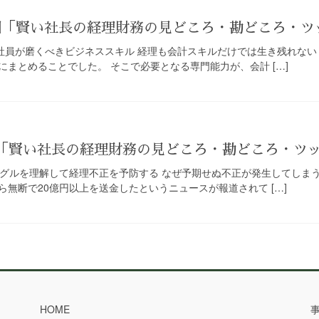
8回「賢い社長の経理財務の見どころ・勘どころ・
理社員が磨くべきビジネススキル 経理も会計スキルだけでは生き残れな
まとめることでした。 そこで必要となる専門能力が、会計 […]
回「賢い社長の経理財務の見どころ・勘どころ・ツ
ングルを理解して経理不正を予防する なぜ予期せぬ不正が発生してしま
無断で20億円以上を送金したというニュースが報道されて […]
HOME