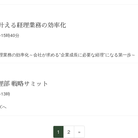
で叶える経理業務の効率化
~15時40分
経理業務の効率化～会社が求める”企業成長に必要な経理”になる第一歩～
 経理部 戦略サミット
~13時
ズへ
ペ
ペ
1
2
»