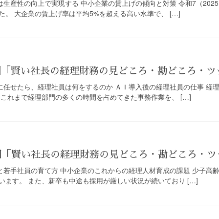
は生産性の向上で実現する 中小企業の賃上げの傾向と対策 令和7（20
。 大企業の賃上げ率は平均5%を超える高い水準で、 […]
3回「賢い社長の経理財務の見どころ・勘どころ・
Ｉに任せたら、経理社員は何をするのか ＡＩ導入後の経理社員の仕事 経
これまで経理部門の多くの時間を占めてきた事務作業を、 […]
5回「賢い社長の経理財務の見どころ・勘どころ・
員と若手社員の育て方 中小企業のこれからの経理人材育成の課題 少子
ます。 また、新卒も中途も採用が厳しい状況が続いており […]