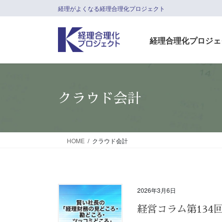
コ
ナ
経理がよくなる経理合理化プロジェクト
ン
ビ
テ
ゲ
経理合理化プロジェ
ン
ー
ツ
シ
に
ョ
移
ン
動
に
クラウド会計
移
動
HOME
クラウド会計
2026年3月6日
経営コラム第13