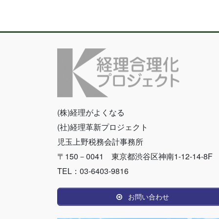
稿
の
ペ
ー
ジ
送
り
(株)経理がよくなる
(社)経理革新プロジェクト
児玉上野税務会計事務所
〒150－0041 東京都渋谷区神南1-12-14-8F
TEL：03-6403-9816
お問い合わせ