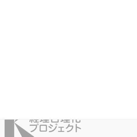
郵便番号 〒940-0083 所在地 新潟県長岡市宮原3丁目12-16 電話番
号 0258-35-3146 FAX番号 0258-36-8822 ホームペ […]
2020年7月31日
新潟
税理士法人新潟会計アシスト
主催者 税理士 内山 博之 / 税理士法人新潟会計アシスト 郵便
番号 〒950-0932 所在地 新潟市中央区長潟894-1 電話番号 025-
257-7333 FAX番号 025-257-7334 ホームページ htt […]