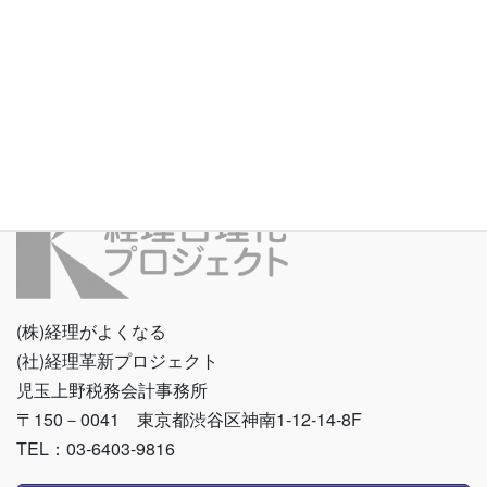
らの経理人材育成の課題 少子高齢化による人手不足が深刻化する
中、多くの中小企業で人手不足が問題になっています。 また、新
卒も中途も採用が厳しい状況が続いており […]
(株)経理がよくなる
(社)経理革新プロジェクト
児玉上野税務会計事務所
〒150－0041 東京都渋谷区神南1-12-14-8F
TEL：03-6403-9816