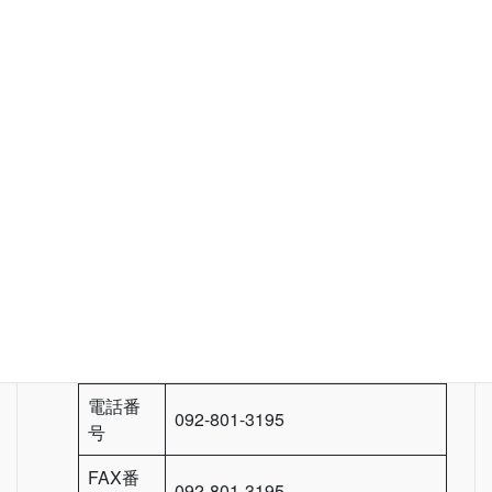
薗田公認会計士事務所
公認会計士 薗田 統 / 薗田公
主催者
認会計士事務所
郵便番
〒814-0111
号
所在地
福岡県福岡市城南区茶山4-3-12
電話番
092-801-3195
号
FAX番
092-801-3195