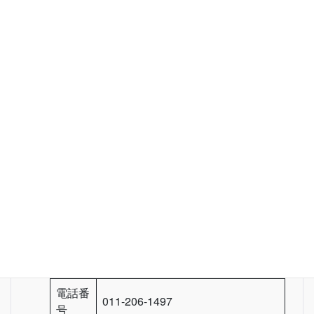
北海道
FAQ Categories
荒木関克己税理士事務所
荒木関 克己 / 荒木関克己税理士
主催者
事務所
郵便番
〒064-0810
号
北海道 札幌市中央区 南10条西10
所在地
丁目1番20号 さくらビル1F
電話番
011-206-1497
号