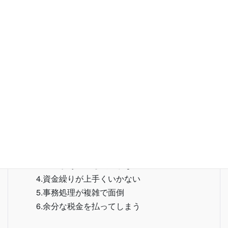
ーズ
3.内部牽制が強化され、不正防止につながりま
す。
4.事務の合理化をはかり、経費の削減を実施し
ます。
5.資金繰りへの対応をスムーズに
そして・・・・・
1.試算表がいつも遅れる
2.経理担当者しかわからない
3.不正があっても気づかない
4.資金繰りが上手くいかない
5.事務処理が複雑で面倒
6.余分な税金を払ってしまう