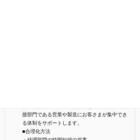
号
ホーム
http://www.tanakatax.jp/
ページ
経理合理化支援方針
■経営理念
私たちは、お客様に喜ばれる価値を創造し、お
客様に喜ばれるサービスを提供いたします。
■経理合理化支援方針
お客さまの経理部門の合理化を支援しつつ、直
接部門である営業や製造にお客さまが集中でき
る体制をサポートします。
■合理化方法
・経理部門の時間短縮の提案