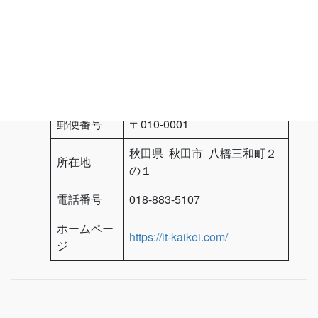
税理士法人高陽会計
大友 聡 / 税理士法人高陽会
主催者
計
郵便番号
〒010-0001
秋田県 秋田市 八橋三和町２
所在地
の１
電話番号
018-883-5107
ホームペー
https://it-kaikei.com/
ジ