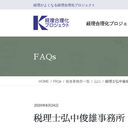
コ
ナ
経理がよくなる経理合理化プロジェクト
ン
ビ
テ
ゲ
経理合理化プロジェ
ン
ー
ツ
シ
に
ョ
移
ン
動
に
FAQs
移
動
HOME
FAQs
推進事務所一覧
山口
税理士弘中俊
2020年8月24日
税理士弘中俊雄事務所