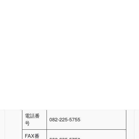
株式会社山根会計事務所
税理士 山根 俊思 / 株式会社
主催者
山根会計事務所
郵便番
〒730-0016
号
所在地
広島県広島市中区幟町10-25
電話番
082-225-5755
号
FAX番