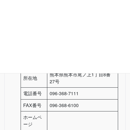
松下税理士事務所
税理士 松下 欣司 / 松下税理
主催者
士事務所
郵便番号
〒862-0913
熊本県熊本市尾ノ上1丁目8番
所在地
27号
電話番号
096-368-7111
FAX番号
096-368-6100
ホームペ
ージ